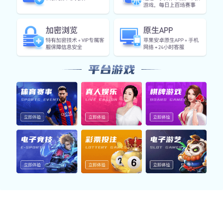
持续优化，数据驱动
平台基于用户行为分析，不断迭代功能细节与视觉交
互体验，结合 AI 智能算法与赛事数据，为用户提供
精准内容分发与个性化推荐，增强整体互动价值。
为什么全球用户都信赖世界杯购买网
站？
我们不仅是体育赛事数据平台，更是一站式的信
息服务提供商。从实时数据同步到安全机制建
设，再到用户服务体系，世界杯购买网站始终致