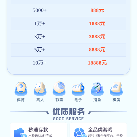
以信任构建口碑
所有服务均基于合规化机制运营，平台数据透明、交
易流程规范，长期致力于构建高可信度生态系统，持
续服务全球数百万用户，树立良好品牌形象。
多语言，多区域
支持多语种界面与主流货币结算方式，世界杯购买网
站 已服务覆盖东南亚、欧洲、中东等重点市场，具备
全球运营与本地适配的服务能力。