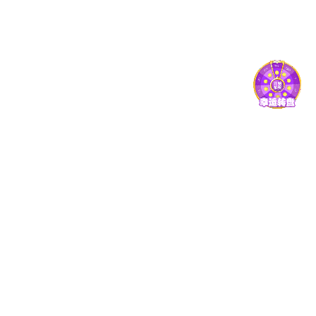
互动内容
提供多种媒体形式如图文、短视频、集锦回顾，提升世界
杯购买网站 的平台使用粘性与用户参与感。
多维安全防御模型
世界杯购买网站从多个层面构建立体式防御体系，涵盖数据
传输、账户操作与隐私保护，力求为用户营造安全、稳定的
使用体验。