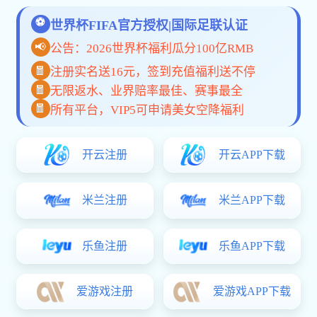
昔日标王卢卡斯30岁重伤两次却三
度躺赢欧冠的传奇人生