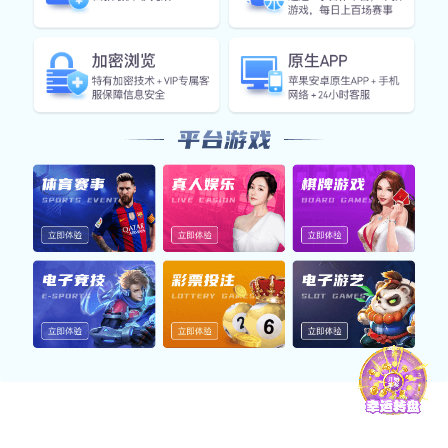
成功的基础，也让人们看到了他的无穷潜力。
2、面对伤病挑战的坚韧精神
然而，正当他的职业生涯蒸蒸日上时，两次重伤接踵
而至。第一次是在一次激烈比赛中，他不幸遭遇膝盖
重创，这让他不得不接受手术并长时间休养。面对突
如其来的打击，许多人认为他的职业生涯可能会受到
影响，但卢卡斯却没有选择放弃，而是努力进行康复
训练。
经过漫长而艰苦的恢复期，他终于回到了绿茵场。然
而命运似乎并不眷顾他，仅仅过了一段时间，他又遭
遇了第二次严重受伤。这一次，许多人开始质疑他的
未来是否还能像过去那样辉煌。但卢卡斯再一次展示
了惊人的毅力，不屈不挠地斗争，再次克服困难回归