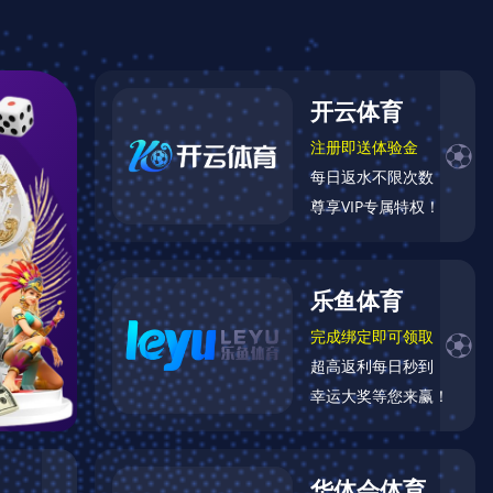
App
公司
体育
注册入口
简介
资讯
界杯购买网站
赛事实时同
网站APP
为您带来高速、高清、稳定
端访问