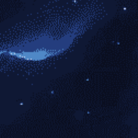
系统逐渐成熟之后，
了良好的机会，让他
最后，在全球范围内
在正是进行高价值投
义。
总结：
综上所述，“罗马计划
良好的合作关系，更
标，又可兼顾长远发
总之，此次潜在交易
棋子，让我们拭目以