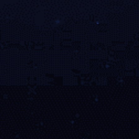
曼城力争在世界杯前签下埃利
奥特安
2026-07-01
推荐
世界杯购买网站
世界杯购买网站【wc.ky】是专业的体育娱乐综合服务平
，提供足球、篮球、电竞等热门赛事资讯、实时数据分析
及互动娱乐体验。平台支持官方网站、网页版、手机版及
PP下载，涵盖登录入口、注册入口、最新网址、官方地址
等服务，方便用户随时获取赛事动态、比分数据及精彩内
容。2026世界杯持续优化平台性能与用户体验，致力于打
造安全、稳定、便捷的一站式体育资讯与娱乐服务平台。